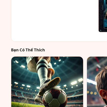
Bạn Có Thể Thích