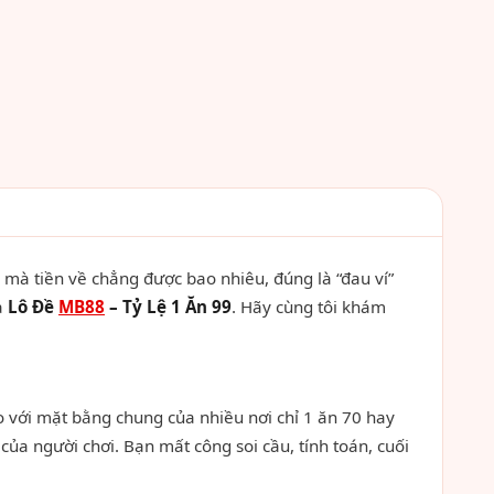
 mà tiền về chẳng được bao nhiêu, đúng là “đau ví”
a
Lô Đề
MB88
– Tỷ Lệ 1 Ăn 99
. Hãy cùng tôi khám
So với mặt bằng chung của nhiều nơi chỉ 1 ăn 70 hay
 của người chơi. Bạn mất công soi cầu, tính toán, cuối