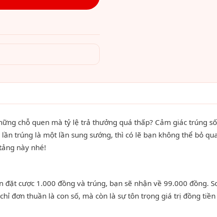
hững chỗ quen mà tỷ lệ trả thưởng quá thấp? Cảm giác trúng số
 lần trúng là một lần sung sướng, thì có lẽ bạn không thể bỏ qu
tảng này nhé!
bạn đặt cược 1.000 đồng và trúng, bạn sẽ nhận về 99.000 đồng. 
chỉ đơn thuần là con số, mà còn là sự tôn trọng giá trị đồng tiền