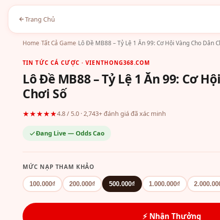
Trang Chủ
Home
›
Tất Cả Game
›
Lô Đề MB88 – Tỷ Lệ 1 Ăn 99: Cơ Hội Vàng Cho Dân C
TIN TỨC CÁ CƯỢC · VIENTHONG368.COM
Lô Đề MB88 – Tỷ Lệ 1 Ăn 99: Cơ H
Chơi Số
★★★★★
4.8 / 5.0 · 2,743+ đánh giá đã xác minh
Đang Live — Odds Cao
MỨC NẠP THAM KHẢO
100.000₫
200.000₫
500.000₫
1.000.000₫
2.000.00
⚡ Nhận Thưởng