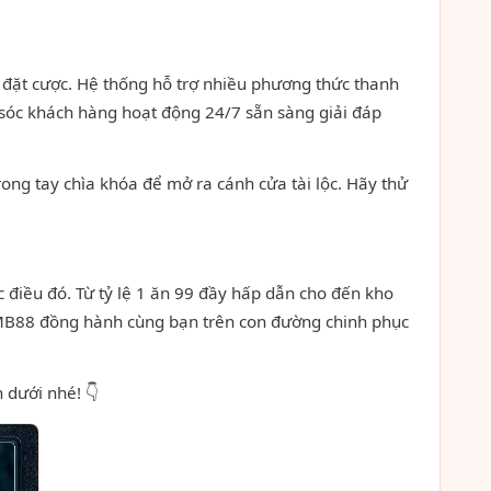
u đặt cược. Hệ thống hỗ trợ nhiều phương thức thanh
m sóc khách hàng hoạt động 24/7 sẵn sàng giải đáp
rong tay chìa khóa để mở ra cánh cửa tài lộc. Hãy thử
ợc điều đó. Từ tỷ lệ 1 ăn 99 đầy hấp dẫn cho đến kho
 để MB88 đồng hành cùng bạn trên con đường chinh phục
 dưới nhé! 👇