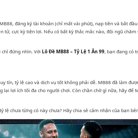
 MB88, đăng ký tài khoản (chỉ mất vài phút), nạp tiền và bắt đầ
n tử, cực kỳ tiện lợi. Nếu có bất kỳ thắc mắc nào, đội ngũ chă
 chỉ đứng nhìn. Với
Lô Đề MB88 – Tỷ Lệ 1 Ăn 99
, bạn đang có t
i uy tín, tỷ lệ cao và dịch vụ tốt không phải dễ. MB88 đã làm đư
ang lại lợi ích tối đa cho người chơi. Còn chần chờ gì nữa, hãy
tỷ lệ chưa từng có này chưa? Hãy chia sẻ cảm nhận của bạn bên