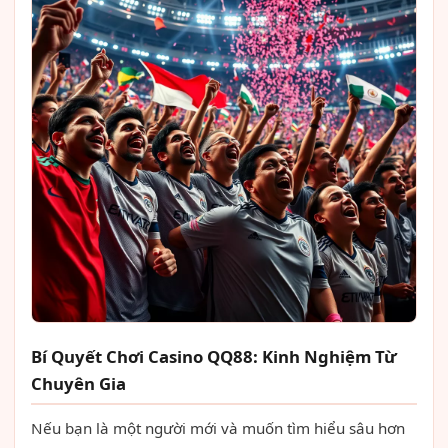
Bí Quyết Chơi Casino QQ88: Kinh Nghiệm Từ
Chuyên Gia
Nếu bạn là một người mới và muốn tìm hiểu sâu hơn