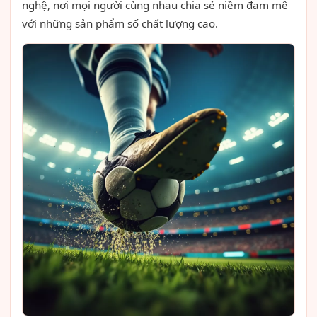
nghệ, nơi mọi người cùng nhau chia sẻ niềm đam mê
với những sản phẩm số chất lượng cao.