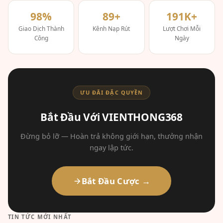
98%
89+
191K+
Giao Dịch Thành
Kênh Nạp Rút
Lượt Chơi Mỗi
Công
Ngày
ƯU ĐÃI ĐẶC QUYỀN
Bắt Đầu Với VIENTHONG368
Đừng bỏ lỡ — Hoàn trả không giới hạn, thưởng nhận
ngay lập tức.
Bắt Đầu Cược →
TIN TỨC MỚI NHẤT