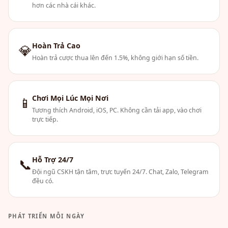
hơn các nhà cái khác.
Hoàn Trả Cao
💎
Hoàn trả cược thua lên đến 1.5%, không giới hạn số tiền.
Chơi Mọi Lúc Mọi Nơi
📱
Tương thích Android, iOS, PC. Không cần tải app, vào chơi
trực tiếp.
Hỗ Trợ 24/7
📞
Đội ngũ CSKH tận tâm, trực tuyến 24/7. Chat, Zalo, Telegram
đều có.
PHÁT TRIỂN MỖI NGÀY