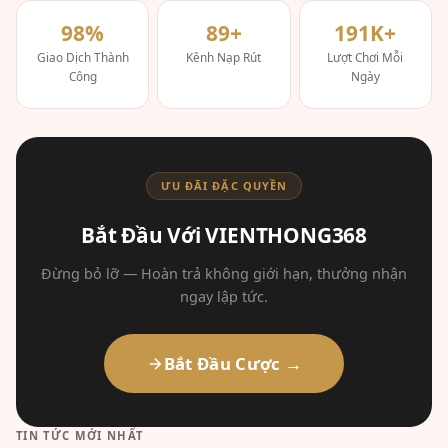
98%
89+
191K+
Giao Dịch Thành
Kênh Nạp Rút
Lượt Chơi Mỗi
Công
Ngày
ƯU ĐÃI ĐẶC QUYỀN
Bắt Đầu Với VIENTHONG368
Đừng bỏ lỡ — Hoàn trả không giới hạn, thưởng nhận
ngay lập tức.
Bắt Đầu Cược →
TIN TỨC MỚI NHẤT