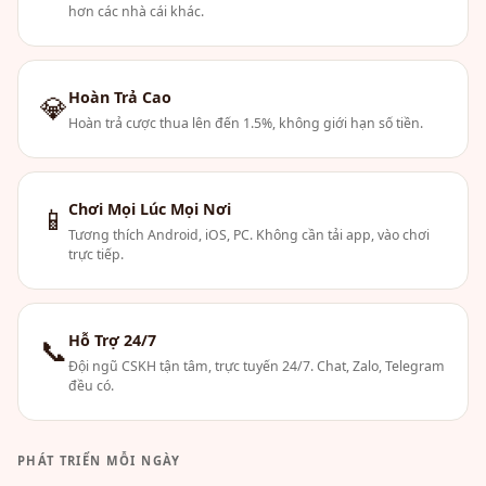
hơn các nhà cái khác.
Hoàn Trả Cao
💎
Hoàn trả cược thua lên đến 1.5%, không giới hạn số tiền.
Chơi Mọi Lúc Mọi Nơi
📱
Tương thích Android, iOS, PC. Không cần tải app, vào chơi
trực tiếp.
Hỗ Trợ 24/7
📞
Đội ngũ CSKH tận tâm, trực tuyến 24/7. Chat, Zalo, Telegram
đều có.
PHÁT TRIỂN MỖI NGÀY