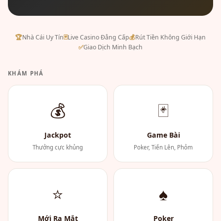
🏆
Nhà Cái Uy Tín
🃏
Live Casino Đẳng Cấp
💰
Rút Tiền Không Giới Hạn
✅
Giao Dịch Minh Bạch
KHÁM PHÁ
💰
🃏
Jackpot
Game Bài
Thưởng cực khủng
Poker, Tiến Lên, Phỏm
⭐
♠
Mới Ra Mắt
Poker