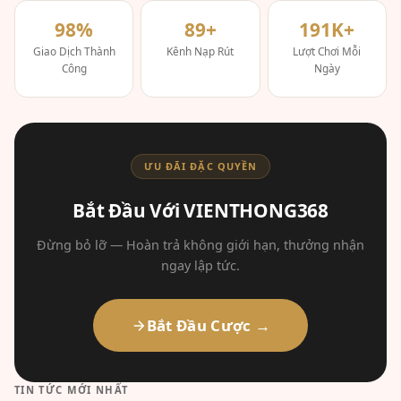
98%
89+
191K+
Giao Dịch Thành
Kênh Nạp Rút
Lượt Chơi Mỗi
Công
Ngày
ƯU ĐÃI ĐẶC QUYỀN
Bắt Đầu Với VIENTHONG368
Đừng bỏ lỡ — Hoàn trả không giới hạn, thưởng nhận
ngay lập tức.
Bắt Đầu Cược →
TIN TỨC MỚI NHẤT