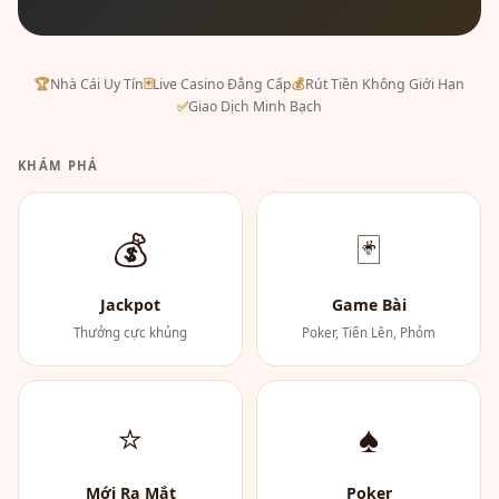
🏆
Nhà Cái Uy Tín
🃏
Live Casino Đẳng Cấp
💰
Rút Tiền Không Giới Hạn
✅
Giao Dịch Minh Bạch
KHÁM PHÁ
💰
🃏
Jackpot
Game Bài
Thưởng cực khủng
Poker, Tiến Lên, Phỏm
⭐
♠
Mới Ra Mắt
Poker