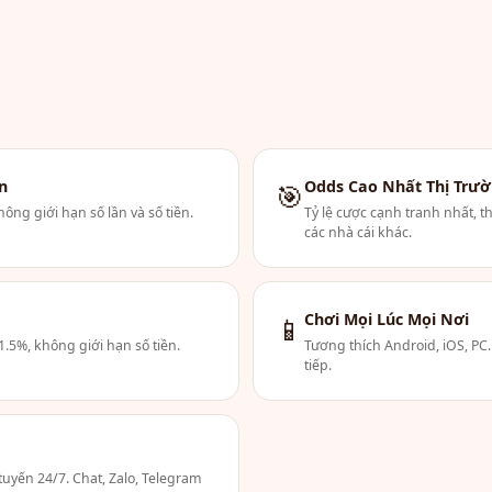
n
Odds Cao Nhất Thị Trư
🎯
ông giới hạn số lần và số tiền.
Tỷ lệ cược cạnh tranh nhất,
các nhà cái khác.
Chơi Mọi Lúc Mọi Nơi
📱
1.5%, không giới hạn số tiền.
Tương thích Android, iOS, PC.
tiếp.
tuyến 24/7. Chat, Zalo, Telegram