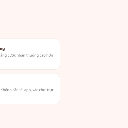
ờng
 thắng cược nhận thưởng cao hơn
 Không cần tải app, vào chơi trực