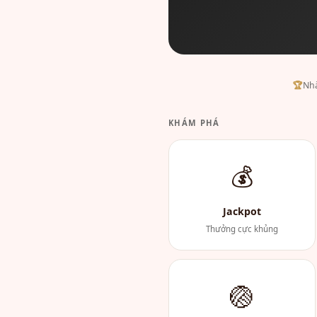
🏆
Nhà
KHÁM PHÁ
💰
Jackpot
Thưởng cực khủng
🏐