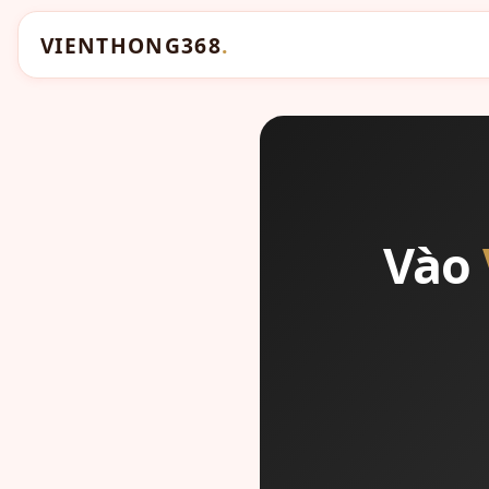
VIENTHONG368
.
Vào