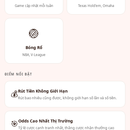
Game cập nhật mỗi tuần
Texas Hold'em, Omaha
🏐
Bóng Rổ
NBA, V-League
ĐIỂM NỔI BẬT
Rút Tiền Không Giới Hạn
💰
Rút bao nhiêu cũng được, không giới hạn số lần và số tiền.
Odds Cao Nhất Thị Trường
🎯
Tỷ lệ cược cạnh tranh nhất, thắng cược nhận thưởng cao