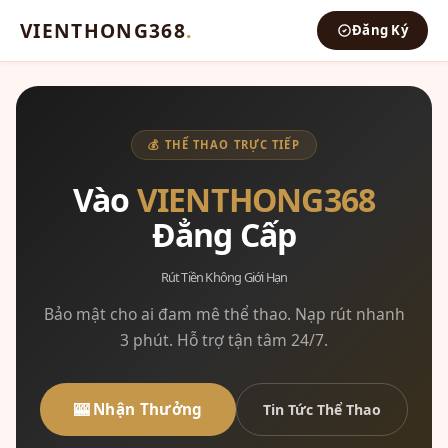
VIENTHONG368
.
Đăng Ký
💰 THỂ THAO TRỰC TIẾP
Vào
VIENTHONG368
Đẳng Cấp
Rút Tiền Không Giới Hạn
Bảo mật cho ai đam mê thể thao. Nạp rút nhanh
3 phút. Hỗ trợ tận tâm 24/7.
🎰 Nhận Thưởng
Tin Tức Thể Thao