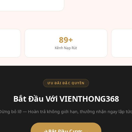
89+
Kênh Nạp Rút
ƯU ĐÃI ĐẶC QUYỀN
Bắt Đầu Với VIENTHONG368
Đừng bỏ lỡ — Hoàn trả không giới hạn, thưởng nhận ngay lập tức
Bắt Đầu Cược →