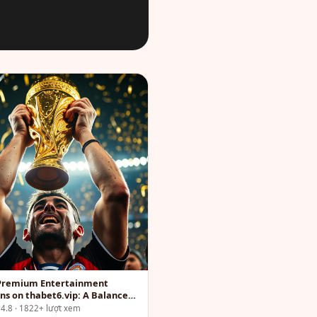
Premium Entertainment
ons on thabet6.vip: A Balanced
dent Review
★
4.8 · 1822+ lượt xem