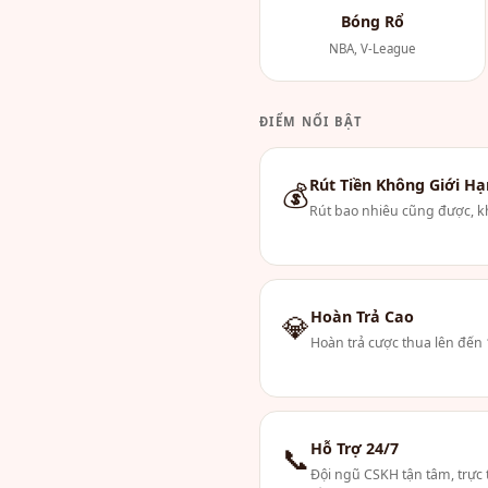
Bóng Rổ
NBA, V-League
ĐIỂM NỔI BẬT
Rút Tiền Không Giới Hạ
💰
Rút bao nhiêu cũng được, kh
Hoàn Trả Cao
💎
Hoàn trả cược thua lên đến 
Hỗ Trợ 24/7
📞
Đội ngũ CSKH tận tâm, trực 