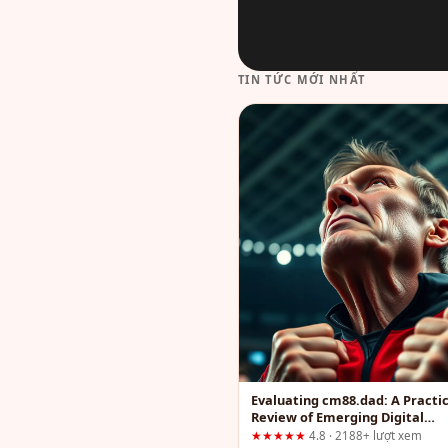
TIN TỨC MỚI NHẤT
Evaluating cm88.dad: A Practic
Review of Emerging Digital
Entertainment Trends
★★★★★
4.8 · 2188+ lượt xem