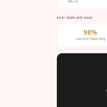
đều có.
PHÁT TRIỂN MỖI NGÀY
98%
Giao Dịch Thành Công