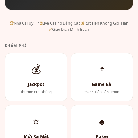
🏆
Nhà Cái Uy Tín
🃏
Live Casino Đẳng Cấp
💰
Rút Tiền Không Giới Hạn
✅
Giao Dịch Minh Bạch
KHÁM PHÁ
💰
🃏
Jackpot
Game Bài
Thưởng cực khủng
Poker, Tiến Lên, Phỏm
⭐
♠
Mới Ra Mắt
Poker