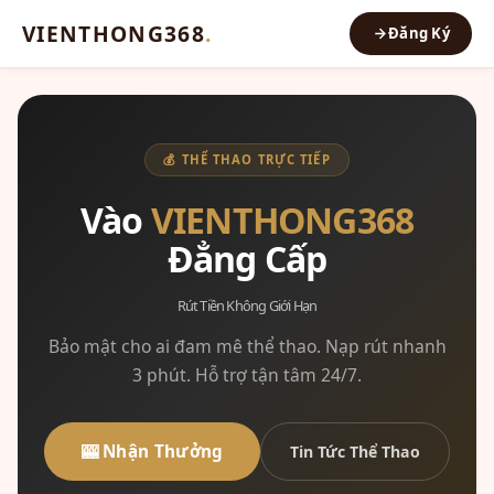
VIENTHONG368
.
Đăng Ký
💰 THỂ THAO TRỰC TIẾP
Vào
VIENTHONG368
Đẳng Cấp
Rút Tiền Không Giới Hạn
Bảo mật cho ai đam mê thể thao. Nạp rút nhanh
3 phút. Hỗ trợ tận tâm 24/7.
🎰 Nhận Thưởng
Tin Tức Thể Thao