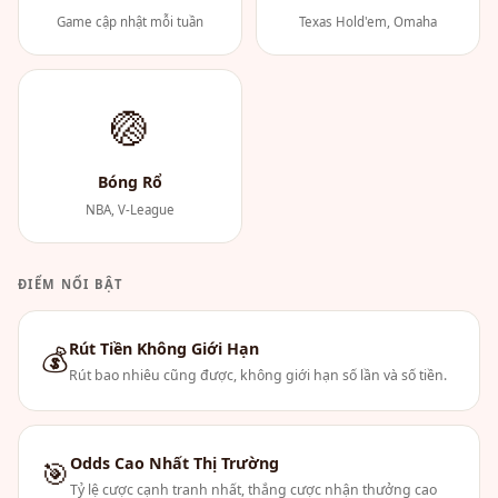
Game cập nhật mỗi tuần
Texas Hold'em, Omaha
🏐
Bóng Rổ
NBA, V-League
ĐIỂM NỔI BẬT
Rút Tiền Không Giới Hạn
💰
Rút bao nhiêu cũng được, không giới hạn số lần và số tiền.
Odds Cao Nhất Thị Trường
🎯
Tỷ lệ cược cạnh tranh nhất, thắng cược nhận thưởng cao