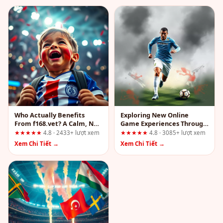
Who Actually Benefits
Exploring New Online
From f168.vet? A Calm, No-
Game Experiences Through
Hype Gaming Review
qh88.builders: A Realistic
★★★★★
4.8 · 2433+ lượt xem
★★★★★
4.8 · 3085+ lượt xem
First-Look Review
Xem Chi Tiết →
Xem Chi Tiết →