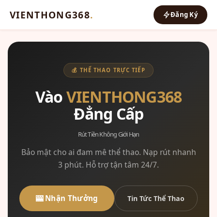
VIENTHONG368
.
Đăng Ký
💰 THỂ THAO TRỰC TIẾP
Vào
VIENTHONG368
Đẳng Cấp
Rút Tiền Không Giới Hạn
Bảo mật cho ai đam mê thể thao. Nạp rút nhanh
3 phút. Hỗ trợ tận tâm 24/7.
🎰 Nhận Thưởng
Tin Tức Thể Thao