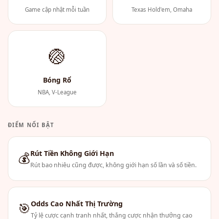
Game cập nhật mỗi tuần
Texas Hold'em, Omaha
🏐
Bóng Rổ
NBA, V-League
ĐIỂM NỔI BẬT
Rút Tiền Không Giới Hạn
💰
Rút bao nhiêu cũng được, không giới hạn số lần và số tiền.
Odds Cao Nhất Thị Trường
🎯
Tỷ lệ cược cạnh tranh nhất, thắng cược nhận thưởng cao