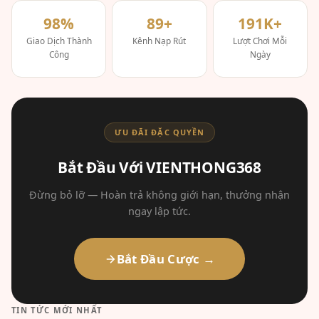
98%
89+
191K+
Giao Dịch Thành
Kênh Nạp Rút
Lượt Chơi Mỗi
Công
Ngày
ƯU ĐÃI ĐẶC QUYỀN
Bắt Đầu Với VIENTHONG368
Đừng bỏ lỡ — Hoàn trả không giới hạn, thưởng nhận
ngay lập tức.
Bắt Đầu Cược →
TIN TỨC MỚI NHẤT