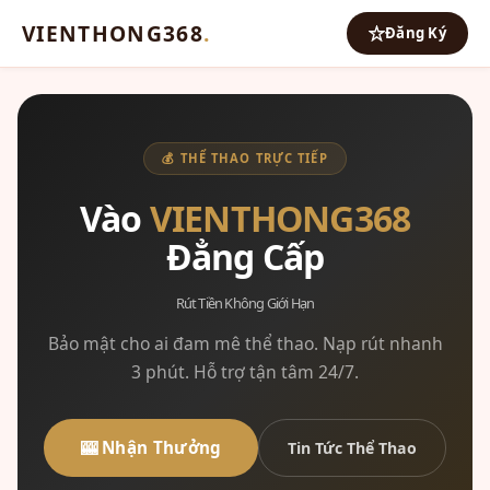
VIENTHONG368
.
Đăng Ký
💰 THỂ THAO TRỰC TIẾP
Vào
VIENTHONG368
Đẳng Cấp
Rút Tiền Không Giới Hạn
Bảo mật cho ai đam mê thể thao. Nạp rút nhanh
3 phút. Hỗ trợ tận tâm 24/7.
🎰 Nhận Thưởng
Tin Tức Thể Thao