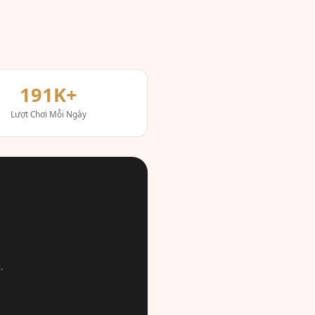
191K+
Lượt Chơi Mỗi Ngày
.