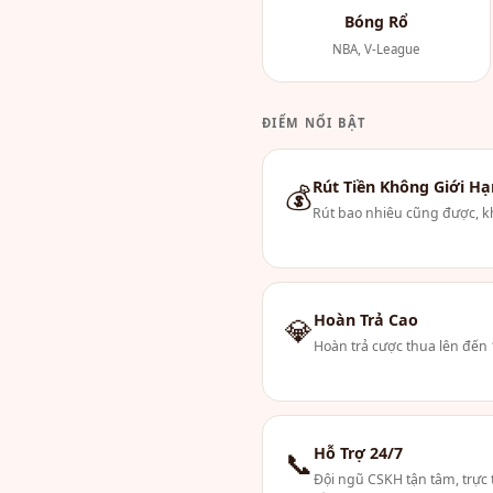
Bóng Rổ
NBA, V-League
ĐIỂM NỔI BẬT
Rút Tiền Không Giới Hạ
💰
Rút bao nhiêu cũng được, kh
Hoàn Trả Cao
💎
Hoàn trả cược thua lên đến 
Hỗ Trợ 24/7
📞
Đội ngũ CSKH tận tâm, trực 