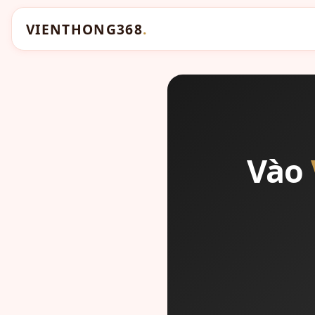
VIENTHONG368
.
Vào