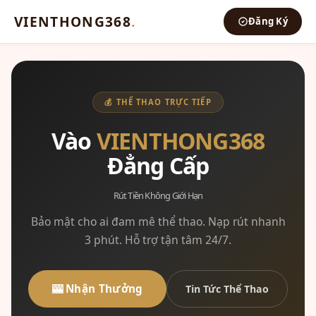
VIENTHONG368
.
Đăng Ký
💰 THỂ THAO TRỰC TIẾP
Vào
VIENTHONG368
Đẳng Cấp
Rút Tiền Không Giới Hạn
Bảo mật cho ai đam mê thể thao. Nạp rút nhanh
3 phút. Hỗ trợ tận tâm 24/7.
🎰 Nhận Thưởng
Tin Tức Thể Thao