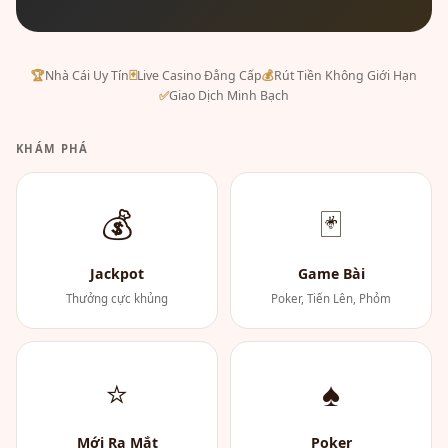
🏆
Nhà Cái Uy Tín
🃏
Live Casino Đẳng Cấp
💰
Rút Tiền Không Giới Hạn
✅
Giao Dịch Minh Bạch
KHÁM PHÁ
💰
🃏
Jackpot
Game Bài
Thưởng cực khủng
Poker, Tiến Lên, Phỏm
⭐
♠
Mới Ra Mắt
Poker