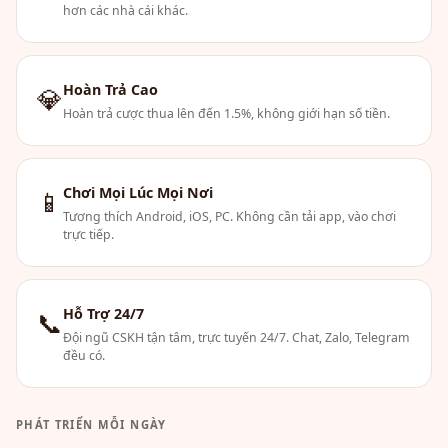
hơn các nhà cái khác.
Hoàn Trả Cao
💎
Hoàn trả cược thua lên đến 1.5%, không giới hạn số tiền.
Chơi Mọi Lúc Mọi Nơi
📱
Tương thích Android, iOS, PC. Không cần tải app, vào chơi
trực tiếp.
Hỗ Trợ 24/7
📞
Đội ngũ CSKH tận tâm, trực tuyến 24/7. Chat, Zalo, Telegram
đều có.
PHÁT TRIỂN MỖI NGÀY