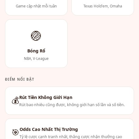
Game cập nhật mỗi tuần
Texas Hold'em, Omaha
🏐
Bóng Rổ
NBA, V-League
ĐIỂM NỔI BẬT
Rút Tiền Không Giới Hạn
💰
Rút bao nhiêu cũng được, không giới hạn số lần và số tiền.
Odds Cao Nhất Thị Trường
🎯
Tỷ lệ cược cạnh tranh nhất, thắng cược nhận thưởng cao