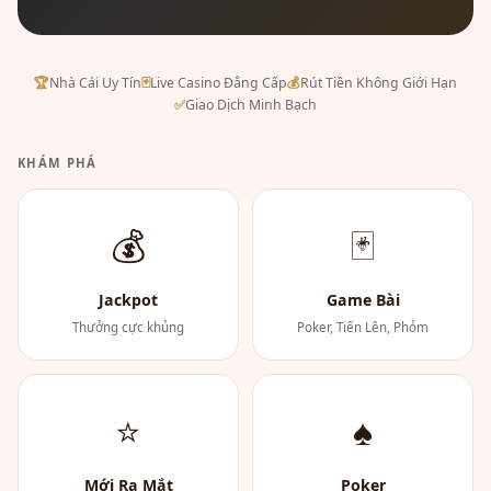
🏆
Nhà Cái Uy Tín
🃏
Live Casino Đẳng Cấp
💰
Rút Tiền Không Giới Hạn
✅
Giao Dịch Minh Bạch
KHÁM PHÁ
💰
🃏
Jackpot
Game Bài
Thưởng cực khủng
Poker, Tiến Lên, Phỏm
⭐
♠
Mới Ra Mắt
Poker