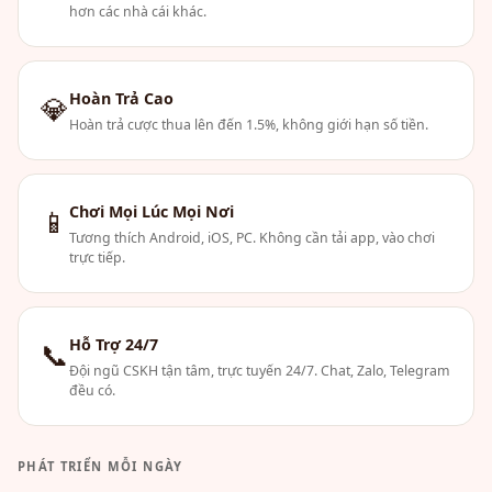
hơn các nhà cái khác.
Hoàn Trả Cao
💎
Hoàn trả cược thua lên đến 1.5%, không giới hạn số tiền.
Chơi Mọi Lúc Mọi Nơi
📱
Tương thích Android, iOS, PC. Không cần tải app, vào chơi
trực tiếp.
Hỗ Trợ 24/7
📞
Đội ngũ CSKH tận tâm, trực tuyến 24/7. Chat, Zalo, Telegram
đều có.
PHÁT TRIỂN MỖI NGÀY