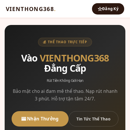
VIENTHONG368
.
Đăng Ký
💰 THỂ THAO TRỰC TIẾP
Vào
VIENTHONG368
Đẳng Cấp
Rút Tiền Không Giới Hạn
Bảo mật cho ai đam mê thể thao. Nạp rút nhanh
3 phút. Hỗ trợ tận tâm 24/7.
🎰 Nhận Thưởng
Tin Tức Thể Thao