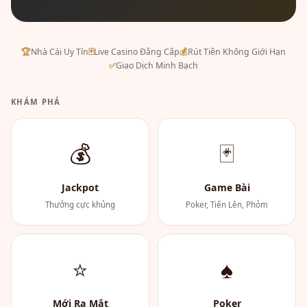
🏆
Nhà Cái Uy Tín
🃏
Live Casino Đẳng Cấp
💰
Rút Tiền Không Giới Hạn
✅
Giao Dịch Minh Bạch
KHÁM PHÁ
💰
🃏
Jackpot
Game Bài
Thưởng cực khủng
Poker, Tiến Lên, Phỏm
⭐
♠
Mới Ra Mắt
Poker