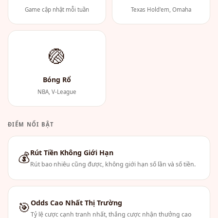
Game cập nhật mỗi tuần
Texas Hold'em, Omaha
🏐
Bóng Rổ
NBA, V-League
ĐIỂM NỔI BẬT
Rút Tiền Không Giới Hạn
💰
Rút bao nhiêu cũng được, không giới hạn số lần và số tiền.
Odds Cao Nhất Thị Trường
🎯
Tỷ lệ cược cạnh tranh nhất, thắng cược nhận thưởng cao