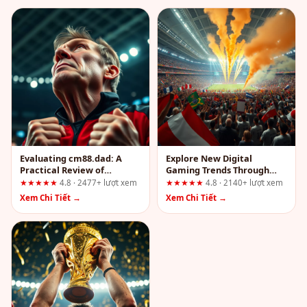
Evaluating cm88.dad: A
Explore New Digital
Practical Review of
Gaming Trends Through
Emerging Digital
w88.trading
★★★★★
4.8 · 2477+ lượt xem
★★★★★
4.8 · 2140+ lượt xem
Entertainment Trends
Xem Chi Tiết →
Xem Chi Tiết →