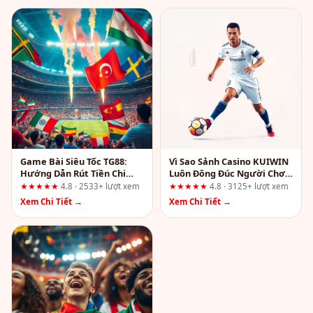
Game Bài Siêu Tốc TG88:
Vì Sao Sảnh Casino KUIWIN
Hướng Dẫn Rút Tiền Chi
Luôn Đông Đúc Người Chơi
Tiết Từ Lúc Yêu Cầu Đến Khi
Đêm Ngày?
★★★★★
4.8 · 2533+ lượt xem
★★★★★
4.8 · 3125+ lượt xem
Tiền Về Tài Khoản
Xem Chi Tiết →
Xem Chi Tiết →