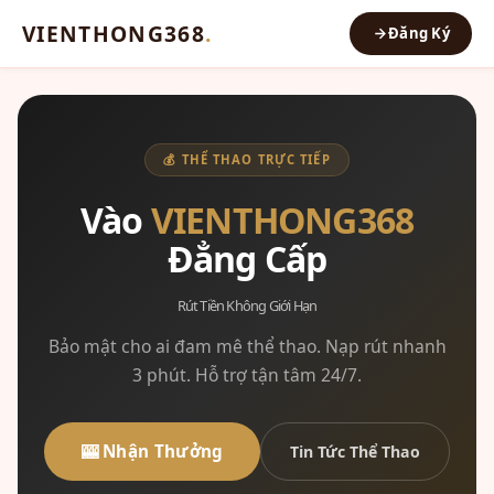
VIENTHONG368
.
Đăng Ký
💰 THỂ THAO TRỰC TIẾP
Vào
VIENTHONG368
Đẳng Cấp
Rút Tiền Không Giới Hạn
Bảo mật cho ai đam mê thể thao. Nạp rút nhanh
3 phút. Hỗ trợ tận tâm 24/7.
🎰 Nhận Thưởng
Tin Tức Thể Thao