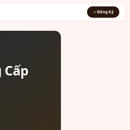
Đăng Ký
 Cấp