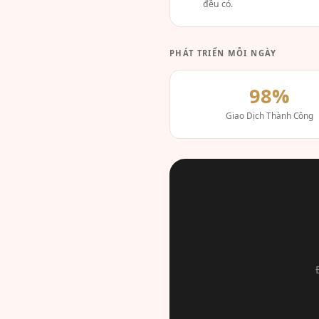
đều có.
PHÁT TRIỂN MỖI NGÀY
98%
Giao Dịch Thành Công