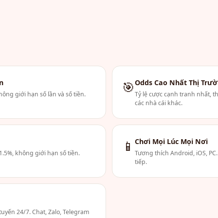
n
Odds Cao Nhất Thị Trư
🎯
ông giới hạn số lần và số tiền.
Tỷ lệ cược cạnh tranh nhất,
các nhà cái khác.
Chơi Mọi Lúc Mọi Nơi
📱
1.5%, không giới hạn số tiền.
Tương thích Android, iOS, PC.
tiếp.
tuyến 24/7. Chat, Zalo, Telegram