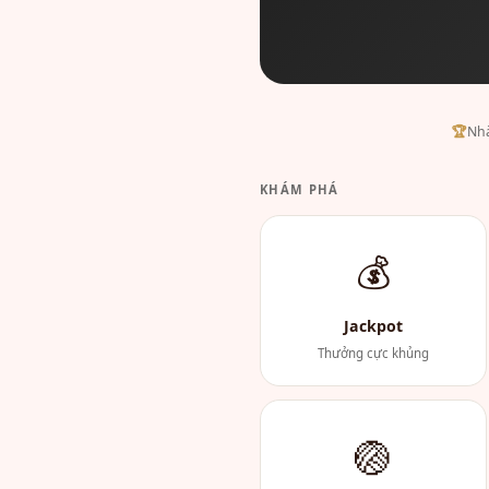
🏆
Nhà
KHÁM PHÁ
💰
Jackpot
Thưởng cực khủng
🏐