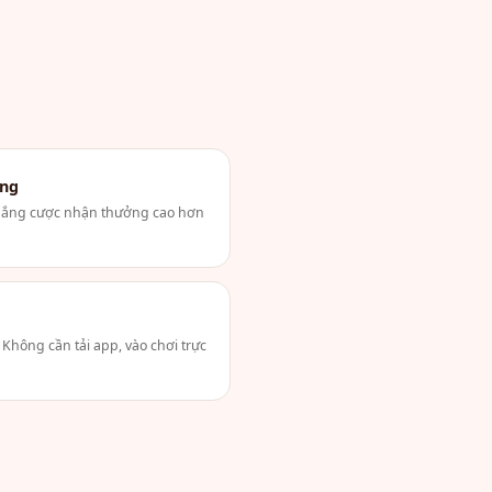
ờng
 thắng cược nhận thưởng cao hơn
 Không cần tải app, vào chơi trực