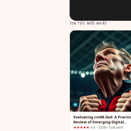
TIN TỨC MỚI NHẤT
Evaluating cm88.dad: A Practic
Review of Emerging Digital
Entertainment Trends
★★★★★
4.8 · 3308+ lượt xem