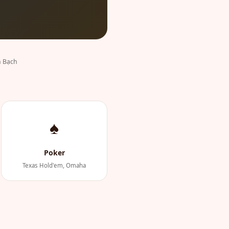
h Bạch
♠
Poker
Texas Hold'em, Omaha