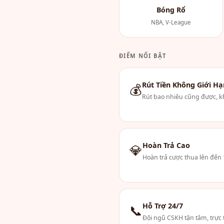
Bóng Rổ
NBA, V-League
ĐIỂM NỔI BẬT
Rút Tiền Không Giới Hạ
💰
Rút bao nhiêu cũng được, kh
Hoàn Trả Cao
💎
Hoàn trả cược thua lên đến 
Hỗ Trợ 24/7
📞
Đội ngũ CSKH tận tâm, trực 