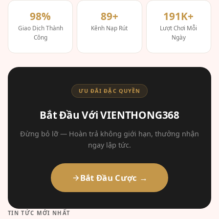
98%
89+
191K+
Giao Dịch Thành
Kênh Nạp Rút
Lượt Chơi Mỗi
Công
Ngày
ƯU ĐÃI ĐẶC QUYỀN
Bắt Đầu Với VIENTHONG368
Đừng bỏ lỡ — Hoàn trả không giới hạn, thưởng nhận
ngay lập tức.
Bắt Đầu Cược →
TIN TỨC MỚI NHẤT