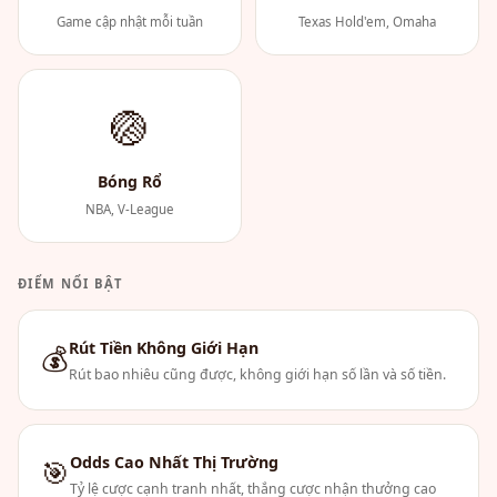
Game cập nhật mỗi tuần
Texas Hold'em, Omaha
🏐
Bóng Rổ
NBA, V-League
ĐIỂM NỔI BẬT
Rút Tiền Không Giới Hạn
💰
Rút bao nhiêu cũng được, không giới hạn số lần và số tiền.
Odds Cao Nhất Thị Trường
🎯
Tỷ lệ cược cạnh tranh nhất, thắng cược nhận thưởng cao