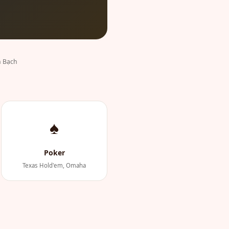
h Bạch
♠
Poker
Texas Hold'em, Omaha