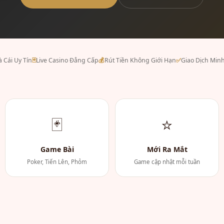
 Cái Uy Tín
🃏
Live Casino Đẳng Cấp
💰
Rút Tiền Không Giới Hạn
✅
Giao Dịch Min
🃏
⭐
Game Bài
Mới Ra Mắt
Poker, Tiến Lên, Phỏm
Game cập nhật mỗi tuần