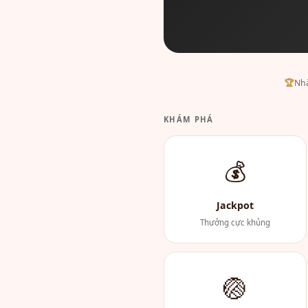
🏆
Nhà
KHÁM PHÁ
💰
Jackpot
Thưởng cực khủng
🏐