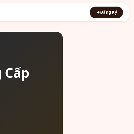
Đăng Ký
 Cấp