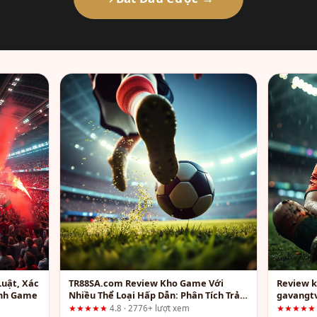
Luật, Xác
TR88SA.com Review Kho Game Với
Review 
ảnh Game
Nhiều Thể Loại Hấp Dẫn: Phân Tích Trải
gavangtvs
Nghiệm Theo Hành Trình Thực Tế
nào để 
★★★★★
4.8 · 2776+ lượt xem
★★★★