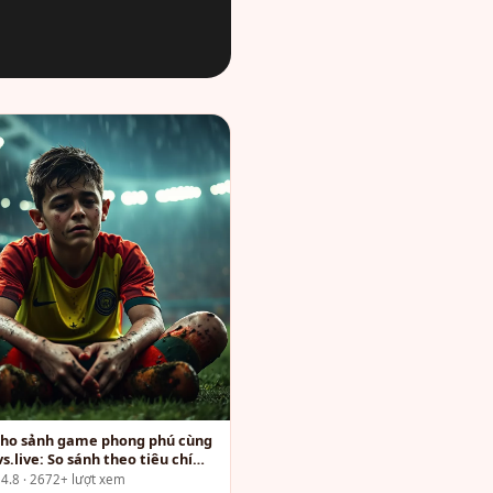
kho sảnh game phong phú cùng
.live: So sánh theo tiêu chí
không chọn nhầm
★
4.8 · 2672+ lượt xem