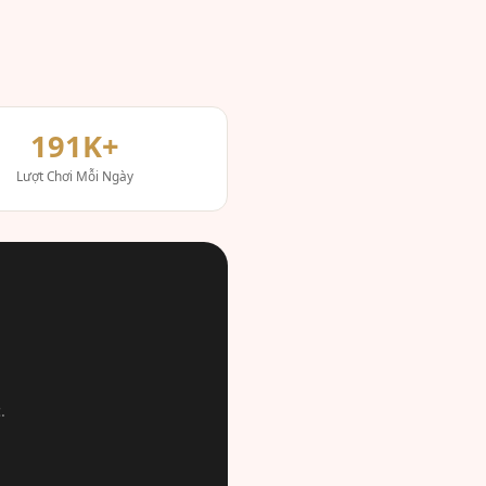
191K+
Lượt Chơi Mỗi Ngày
.