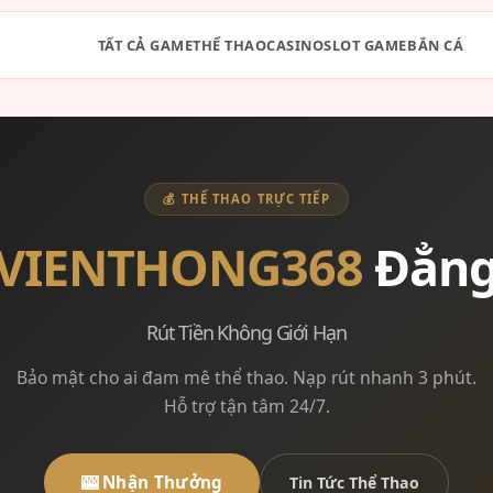
TẤT CẢ GAME
THỂ THAO
CASINO
SLOT GAME
BẮN CÁ
💰 THỂ THAO TRỰC TIẾP
VIENTHONG368
Đẳng
Rút Tiền Không Giới Hạn
Bảo mật cho ai đam mê thể thao. Nạp rút nhanh 3 phút.
Hỗ trợ tận tâm 24/7.
🎰 Nhận Thưởng
Tin Tức Thể Thao