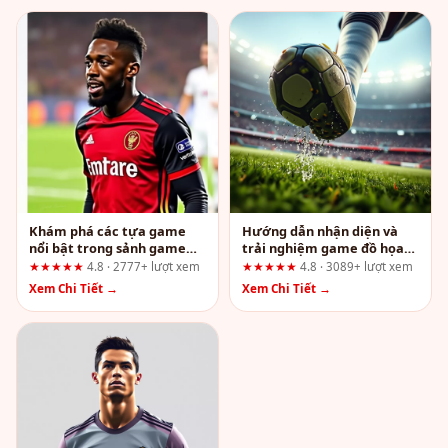
Khám phá các tựa game
Hướng dẫn nhận diện và
nổi bật trong sảnh game
trải nghiệm game đồ họa
Goal123: luật chơi, xác suất
sắc nét qua giới thiệu từ
★★★★★
4.8 · 2777+ lượt xem
★★★★★
4.8 · 3089+ lượt xem
và mức biến động
nova88.tips
Xem Chi Tiết →
Xem Chi Tiết →