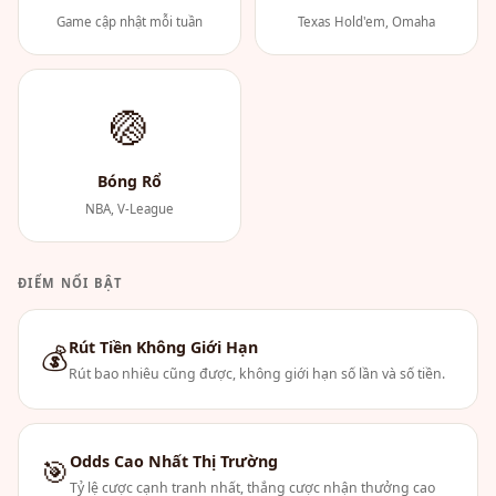
Game cập nhật mỗi tuần
Texas Hold'em, Omaha
🏐
Bóng Rổ
NBA, V-League
ĐIỂM NỔI BẬT
Rút Tiền Không Giới Hạn
💰
Rút bao nhiêu cũng được, không giới hạn số lần và số tiền.
Odds Cao Nhất Thị Trường
🎯
Tỷ lệ cược cạnh tranh nhất, thắng cược nhận thưởng cao