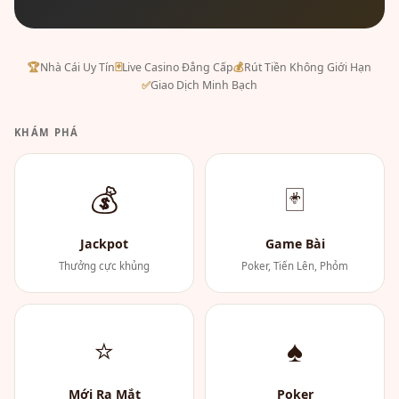
🏆
Nhà Cái Uy Tín
🃏
Live Casino Đẳng Cấp
💰
Rút Tiền Không Giới Hạn
✅
Giao Dịch Minh Bạch
KHÁM PHÁ
💰
🃏
Jackpot
Game Bài
Thưởng cực khủng
Poker, Tiến Lên, Phỏm
⭐
♠
Mới Ra Mắt
Poker