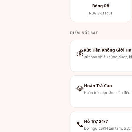
Bóng Rổ
NBA, V-League
ĐIỂM NỔI BẬT
Rút Tiền Không Giới Hạ
💰
Rút bao nhiêu cũng được, kh
Hoàn Trả Cao
💎
Hoàn trả cược thua lên đến 
Hỗ Trợ 24/7
📞
Đội ngũ CSKH tận tâm, trực 