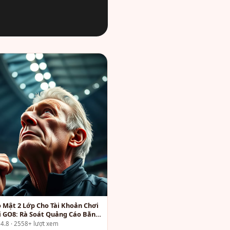
 Mật 2 Lớp Cho Tài Khoản Chơi
 GO8: Rà Soát Quảng Cáo Bằng
h Tiêu Chí
★
4.8 · 2558+ lượt xem