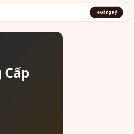
Đăng Ký
 Cấp