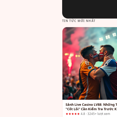
TIN TỨC MỚI NHẤT
Sảnh Live Casino LV88: Những T
"Cốt Lõi" Cần Kiểm Tra Trước K
Vào Bàn Cược Cùng Dealer
★★★★★
4.8 · 3245+ lượt xem