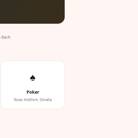
h Bạch
♠
Poker
Texas Hold'em, Omaha