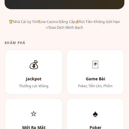
🏆
Nhà Cái Uy Tín
🃏
Live Casino Đẳng Cấp
💰
Rút Tiền Không Giới Hạn
✅
Giao Dịch Minh Bạch
KHÁM PHÁ
💰
🃏
Jackpot
Game Bài
Thưởng cực khủng
Poker, Tiến Lên, Phỏm
⭐
♠
Mới Ra Mắt
Poker