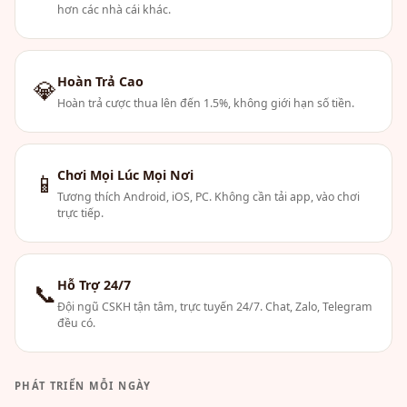
hơn các nhà cái khác.
Hoàn Trả Cao
💎
Hoàn trả cược thua lên đến 1.5%, không giới hạn số tiền.
Chơi Mọi Lúc Mọi Nơi
📱
Tương thích Android, iOS, PC. Không cần tải app, vào chơi
trực tiếp.
Hỗ Trợ 24/7
📞
Đội ngũ CSKH tận tâm, trực tuyến 24/7. Chat, Zalo, Telegram
đều có.
PHÁT TRIỂN MỖI NGÀY