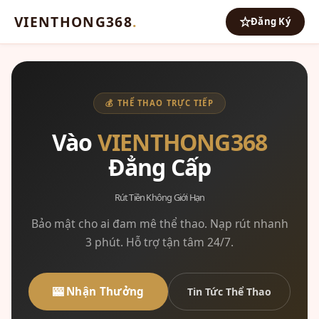
VIENTHONG368
.
Đăng Ký
💰 THỂ THAO TRỰC TIẾP
Vào
VIENTHONG368
Đẳng Cấp
Rút Tiền Không Giới Hạn
Bảo mật cho ai đam mê thể thao. Nạp rút nhanh
3 phút. Hỗ trợ tận tâm 24/7.
🎰 Nhận Thưởng
Tin Tức Thể Thao