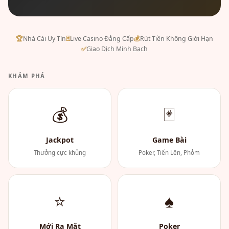
🏆
Nhà Cái Uy Tín
🃏
Live Casino Đẳng Cấp
💰
Rút Tiền Không Giới Hạn
✅
Giao Dịch Minh Bạch
KHÁM PHÁ
💰
🃏
Jackpot
Game Bài
Thưởng cực khủng
Poker, Tiến Lên, Phỏm
⭐
♠
Mới Ra Mắt
Poker