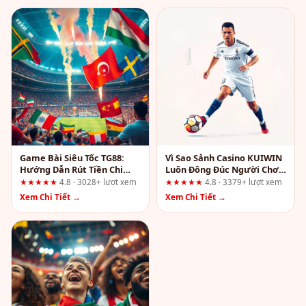
Game Bài Siêu Tốc TG88:
Vì Sao Sảnh Casino KUIWIN
Hướng Dẫn Rút Tiền Chi
Luôn Đông Đúc Người Chơi
Tiết Từ Lúc Yêu Cầu Đến Khi
Đêm Ngày?
★★★★★
4.8 · 3028+ lượt xem
★★★★★
4.8 · 3379+ lượt xem
Tiền Về Tài Khoản
Xem Chi Tiết →
Xem Chi Tiết →