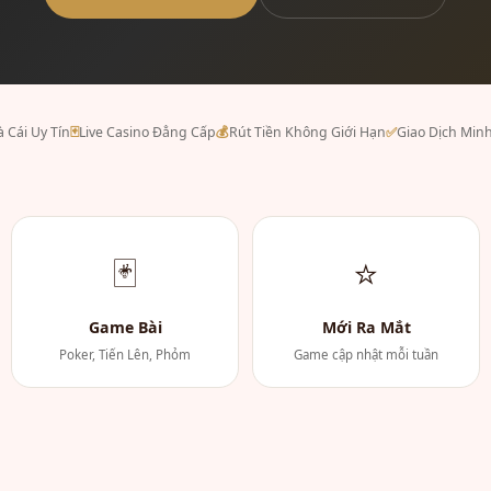
 Cái Uy Tín
🃏
Live Casino Đẳng Cấp
💰
Rút Tiền Không Giới Hạn
✅
Giao Dịch Min
🃏
⭐
Game Bài
Mới Ra Mắt
Poker, Tiến Lên, Phỏm
Game cập nhật mỗi tuần