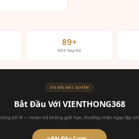
89+
Kênh Nạp Rút
ƯU ĐÃI ĐẶC QUYỀN
Bắt Đầu Với VIENTHONG368
Đừng bỏ lỡ — Hoàn trả không giới hạn, thưởng nhận ngay lập tức
Bắt Đầu Cược →