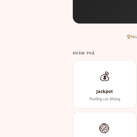
🏆
Nhà
KHÁM PHÁ
💰
Jackpot
Thưởng cực khủng
🏐