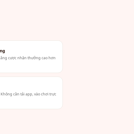
ờng
 thắng cược nhận thưởng cao hơn
 Không cần tải app, vào chơi trực