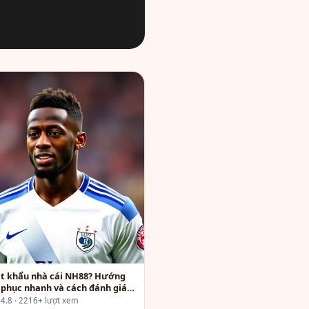
t khẩu nhà cái NH88? Hướng
 phục nhanh và cách đánh giá
iệm
★
4.8 · 2216+ lượt xem