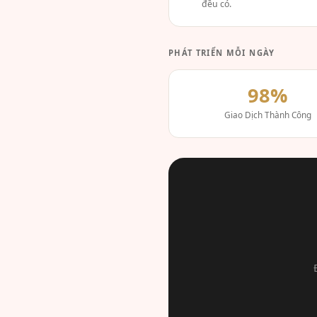
đều có.
PHÁT TRIỂN MỖI NGÀY
98%
Giao Dịch Thành Công