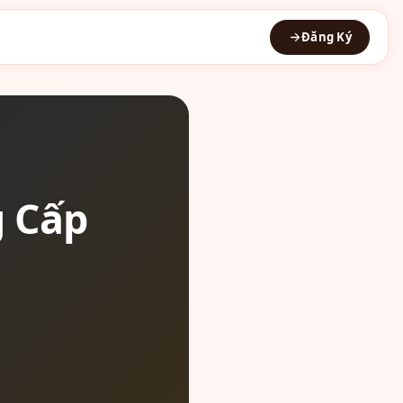
Đăng Ký
 Cấp