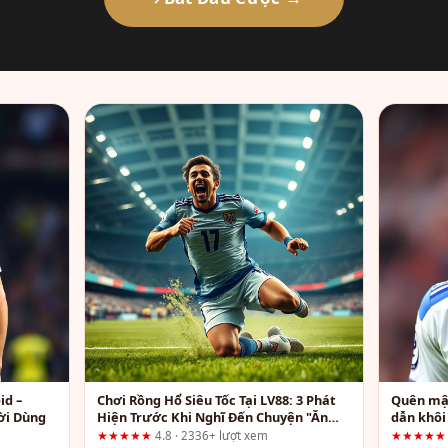
id –
Chơi Rồng Hổ Siêu Tốc Tại LV88: 3 Phát
Quên mậ
ời Dùng
Hiện Trước Khi Nghĩ Đến Chuyện "Ăn
dẫn khôi
Tiền Đậm"
trải ngh
★★★★★
4.8 · 2336+ lượt xem
★★★★