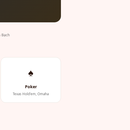
h Bạch
♠
Poker
Texas Hold'em, Omaha