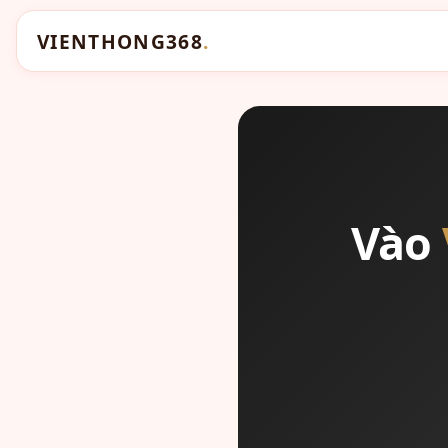
VIENTHONG368
.
Vào