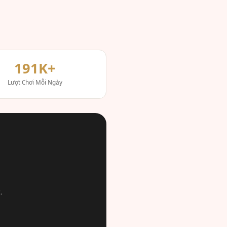
191K+
Lượt Chơi Mỗi Ngày
.