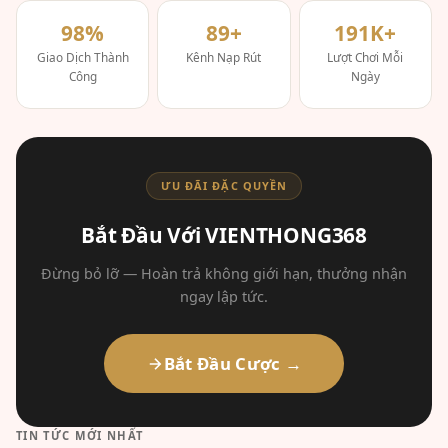
98%
89+
191K+
Giao Dịch Thành
Kênh Nạp Rút
Lượt Chơi Mỗi
Công
Ngày
ƯU ĐÃI ĐẶC QUYỀN
Bắt Đầu Với VIENTHONG368
Đừng bỏ lỡ — Hoàn trả không giới hạn, thưởng nhận
ngay lập tức.
Bắt Đầu Cược →
TIN TỨC MỚI NHẤT