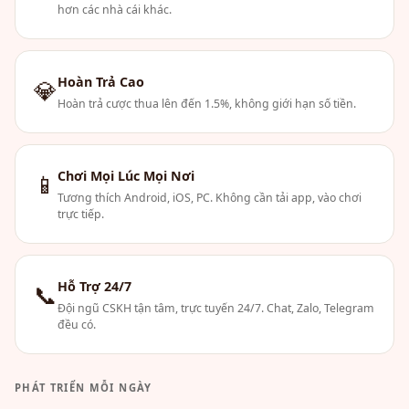
hơn các nhà cái khác.
Hoàn Trả Cao
💎
Hoàn trả cược thua lên đến 1.5%, không giới hạn số tiền.
Chơi Mọi Lúc Mọi Nơi
📱
Tương thích Android, iOS, PC. Không cần tải app, vào chơi
trực tiếp.
Hỗ Trợ 24/7
📞
Đội ngũ CSKH tận tâm, trực tuyến 24/7. Chat, Zalo, Telegram
đều có.
PHÁT TRIỂN MỖI NGÀY