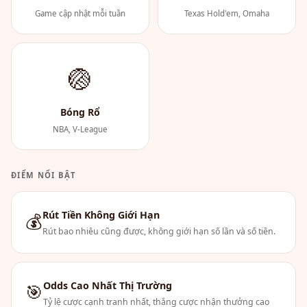
Game cập nhật mỗi tuần
Texas Hold'em, Omaha
🏐
Bóng Rổ
NBA, V-League
ĐIỂM NỔI BẬT
Rút Tiền Không Giới Hạn
💰
Rút bao nhiêu cũng được, không giới hạn số lần và số tiền.
Odds Cao Nhất Thị Trường
🎯
Tỷ lệ cược cạnh tranh nhất, thắng cược nhận thưởng cao