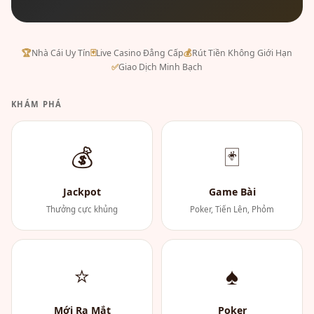
🏆
Nhà Cái Uy Tín
🃏
Live Casino Đẳng Cấp
💰
Rút Tiền Không Giới Hạn
✅
Giao Dịch Minh Bạch
KHÁM PHÁ
💰
🃏
Jackpot
Game Bài
Thưởng cực khủng
Poker, Tiến Lên, Phỏm
⭐
♠
Mới Ra Mắt
Poker