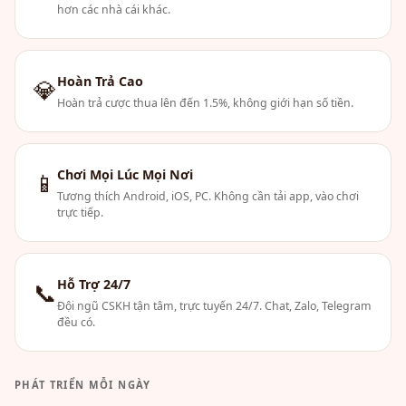
hơn các nhà cái khác.
Hoàn Trả Cao
💎
Hoàn trả cược thua lên đến 1.5%, không giới hạn số tiền.
Chơi Mọi Lúc Mọi Nơi
📱
Tương thích Android, iOS, PC. Không cần tải app, vào chơi
trực tiếp.
Hỗ Trợ 24/7
📞
Đội ngũ CSKH tận tâm, trực tuyến 24/7. Chat, Zalo, Telegram
đều có.
PHÁT TRIỂN MỖI NGÀY