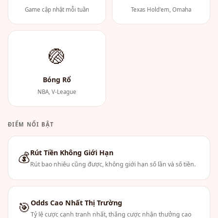
Game cập nhật mỗi tuần
Texas Hold'em, Omaha
🏐
Bóng Rổ
NBA, V-League
ĐIỂM NỔI BẬT
Rút Tiền Không Giới Hạn
💰
Rút bao nhiêu cũng được, không giới hạn số lần và số tiền.
Odds Cao Nhất Thị Trường
🎯
Tỷ lệ cược cạnh tranh nhất, thắng cược nhận thưởng cao