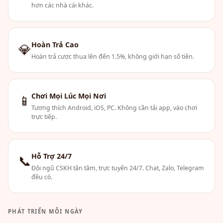
hơn các nhà cái khác.
Hoàn Trả Cao
💎
Hoàn trả cược thua lên đến 1.5%, không giới hạn số tiền.
Chơi Mọi Lúc Mọi Nơi
📱
Tương thích Android, iOS, PC. Không cần tải app, vào chơi
trực tiếp.
Hỗ Trợ 24/7
📞
Đội ngũ CSKH tận tâm, trực tuyến 24/7. Chat, Zalo, Telegram
đều có.
PHÁT TRIỂN MỖI NGÀY