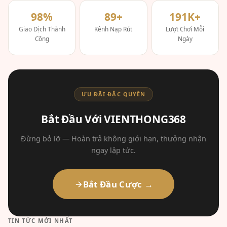
98%
89+
191K+
Giao Dịch Thành
Kênh Nạp Rút
Lượt Chơi Mỗi
Công
Ngày
ƯU ĐÃI ĐẶC QUYỀN
Bắt Đầu Với VIENTHONG368
Đừng bỏ lỡ — Hoàn trả không giới hạn, thưởng nhận
ngay lập tức.
Bắt Đầu Cược →
TIN TỨC MỚI NHẤT