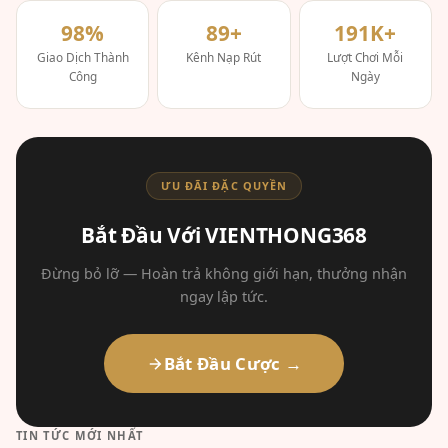
98%
89+
191K+
Giao Dịch Thành
Kênh Nạp Rút
Lượt Chơi Mỗi
Công
Ngày
ƯU ĐÃI ĐẶC QUYỀN
Bắt Đầu Với VIENTHONG368
Đừng bỏ lỡ — Hoàn trả không giới hạn, thưởng nhận
ngay lập tức.
Bắt Đầu Cược →
TIN TỨC MỚI NHẤT