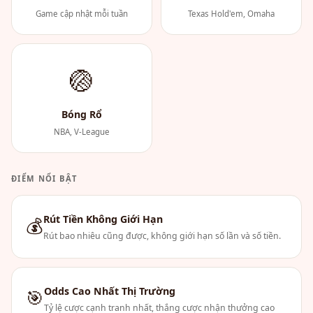
Game cập nhật mỗi tuần
Texas Hold'em, Omaha
🏐
Bóng Rổ
NBA, V-League
ĐIỂM NỔI BẬT
Rút Tiền Không Giới Hạn
💰
Rút bao nhiêu cũng được, không giới hạn số lần và số tiền.
Odds Cao Nhất Thị Trường
🎯
Tỷ lệ cược cạnh tranh nhất, thắng cược nhận thưởng cao