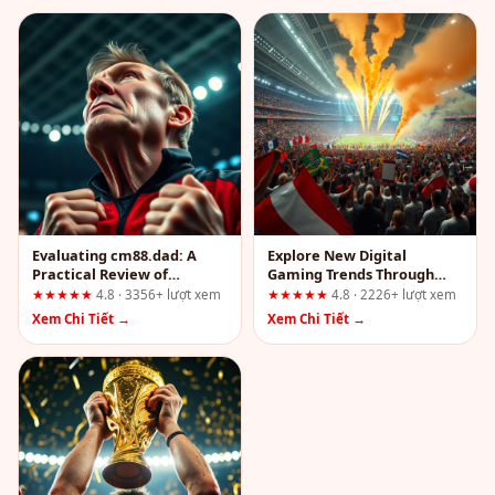
Evaluating cm88.dad: A
Explore New Digital
Practical Review of
Gaming Trends Through
Emerging Digital
w88.trading
★★★★★
4.8 · 3356+ lượt xem
★★★★★
4.8 · 2226+ lượt xem
Entertainment Trends
Xem Chi Tiết →
Xem Chi Tiết →