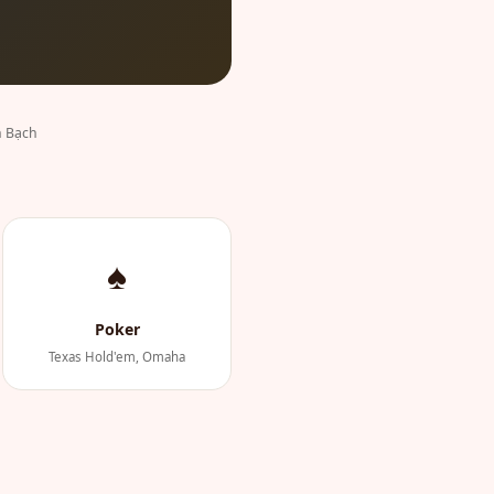
h Bạch
♠
Poker
Texas Hold'em, Omaha