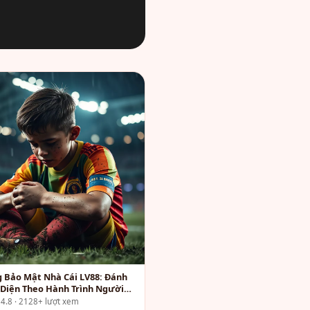
 Bảo Mật Nhà Cái LV88: Đánh
 Diện Theo Hành Trình Người
★
4.8 · 2128+ lượt xem