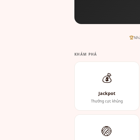
🏆
Nhà
KHÁM PHÁ
💰
Jackpot
Thưởng cực khủng
🏐