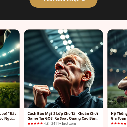
cbo) "Bất
Cách Bảo Mật 2 Lớp Cho Tài Khoản Chơi
Hệ Thống
Góc Người
Game Tại GO8: Rà Soát Quảng Cáo Bằng
Giá Toàn
Danh Sách Tiêu Chí
Chơi
★★★★★
4.8 · 2411+ lượt xem
★★★★