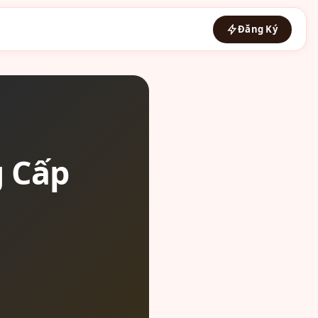
Đăng Ký
 Cấp