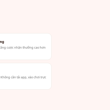
ờng
 thắng cược nhận thưởng cao hơn
 Không cần tải app, vào chơi trực