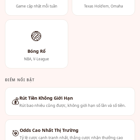
Game cập nhật mỗi tuần
Texas Hold'em, Omaha
🏐
Bóng Rổ
NBA, V-League
ĐIỂM NỔI BẬT
Rút Tiền Không Giới Hạn
💰
Rút bao nhiêu cũng được, không giới hạn số lần và số tiền.
Odds Cao Nhất Thị Trường
🎯
Tỷ lệ cược cạnh tranh nhất, thắng cược nhận thưởng cao