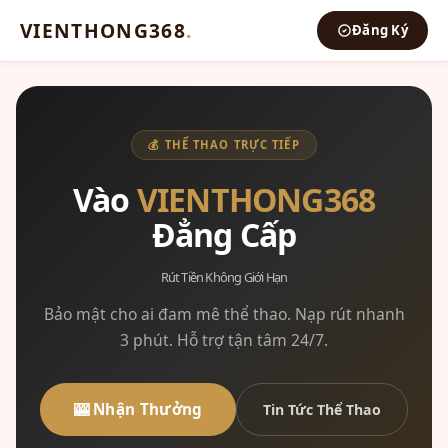
VIENTHONG368
.
Đăng Ký
💰 THỂ THAO TRỰC TIẾP
Vào
VIENTHONG368
Đẳng Cấp
Rút Tiền Không Giới Hạn
Bảo mật cho ai đam mê thể thao. Nạp rút nhanh
3 phút. Hỗ trợ tận tâm 24/7.
🎰 Nhận Thưởng
Tin Tức Thể Thao