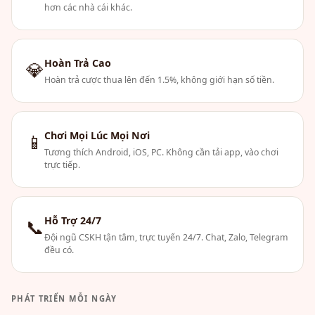
hơn các nhà cái khác.
Hoàn Trả Cao
💎
Hoàn trả cược thua lên đến 1.5%, không giới hạn số tiền.
Chơi Mọi Lúc Mọi Nơi
📱
Tương thích Android, iOS, PC. Không cần tải app, vào chơi
trực tiếp.
Hỗ Trợ 24/7
📞
Đội ngũ CSKH tận tâm, trực tuyến 24/7. Chat, Zalo, Telegram
đều có.
PHÁT TRIỂN MỖI NGÀY