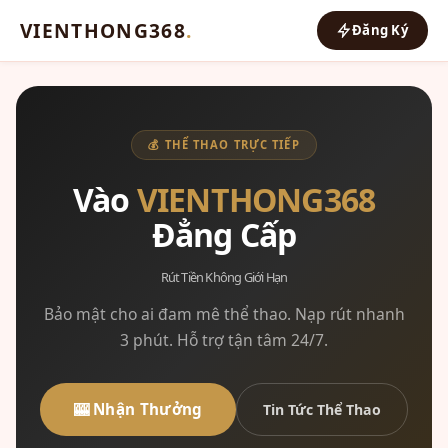
VIENTHONG368
.
Đăng Ký
💰 THỂ THAO TRỰC TIẾP
Vào
VIENTHONG368
Đẳng Cấp
Rút Tiền Không Giới Hạn
Bảo mật cho ai đam mê thể thao. Nạp rút nhanh
3 phút. Hỗ trợ tận tâm 24/7.
🎰 Nhận Thưởng
Tin Tức Thể Thao