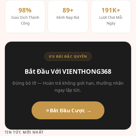
98%
89+
191K+
Giao Dịch Thành
Kênh Nạp Rút
Lượt Chơi Mỗi
Công
Ngày
ƯU ĐÃI ĐẶC QUYỀN
Bắt Đầu Với VIENTHONG368
Đừng bỏ lỡ — Hoàn trả không giới hạn, thưởng nhận
ngay lập tức.
Bắt Đầu Cược →
TIN TỨC MỚI NHẤT