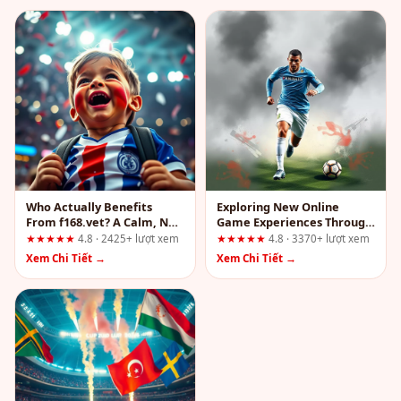
Who Actually Benefits
Exploring New Online
From f168.vet? A Calm, No-
Game Experiences Through
Hype Gaming Review
qh88.builders: A Realistic
★★★★★
4.8 · 2425+ lượt xem
★★★★★
4.8 · 3370+ lượt xem
First-Look Review
Xem Chi Tiết →
Xem Chi Tiết →