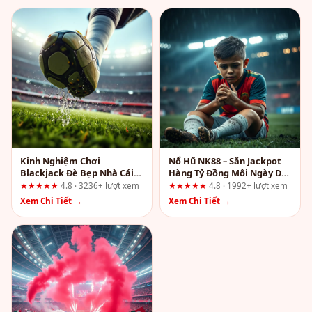
Kinh Nghiệm Chơi
Nổ Hũ NK88 – Săn Jackpot
Blackjack Đè Bẹp Nhà Cái
Hàng Tỷ Đồng Mỗi Ngày Dễ
Tại Casino 33win
Dàng? Góc Nhìn Kiểm
★★★★★
4.8 · 3236+ lượt xem
★★★★★
4.8 · 1992+ lượt xem
Chứng
Xem Chi Tiết →
Xem Chi Tiết →