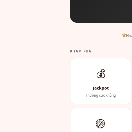
🏆
Nhà
KHÁM PHÁ
💰
Jackpot
Thưởng cực khủng
🏐