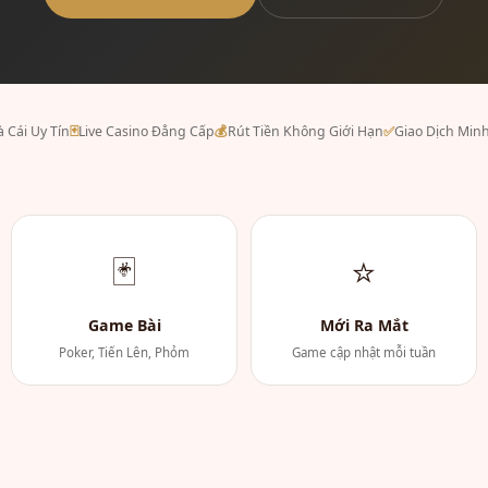
 Cái Uy Tín
🃏
Live Casino Đẳng Cấp
💰
Rút Tiền Không Giới Hạn
✅
Giao Dịch Min
🃏
⭐
Game Bài
Mới Ra Mắt
Poker, Tiến Lên, Phỏm
Game cập nhật mỗi tuần