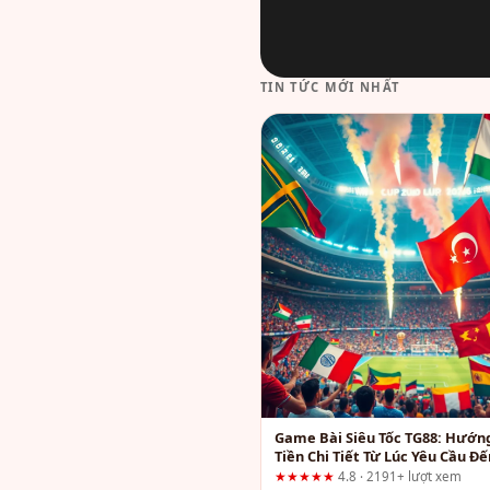
TIN TỨC MỚI NHẤT
Game Bài Siêu Tốc TG88: Hướn
Tiền Chi Tiết Từ Lúc Yêu Cầu Đế
Tiền Về Tài Khoản
★★★★★
4.8 · 2191+ lượt xem