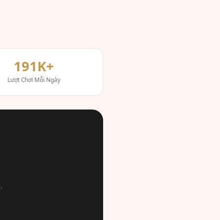
191K+
Lượt Chơi Mỗi Ngày
.