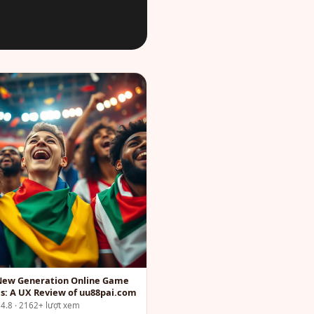
New Generation Online Game
s: A UX Review of uu88pai.com
★
4.8 · 2162+ lượt xem