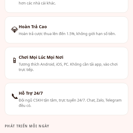
hơn các nhà cái khác.
Hoàn Trả Cao
💎
Hoàn trả cược thua lên đến 1.5%, không giới hạn số tiền.
Chơi Mọi Lúc Mọi Nơi
📱
Tương thích Android, iOS, PC. Không cần tải app, vào chơi
trực tiếp.
Hỗ Trợ 24/7
📞
Đội ngũ CSKH tận tâm, trực tuyến 24/7. Chat, Zalo, Telegram
đều có.
PHÁT TRIỂN MỖI NGÀY