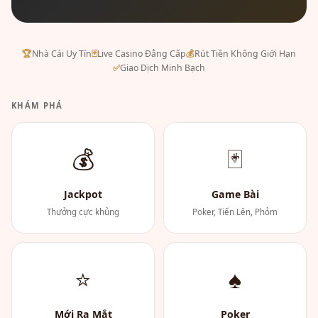
🏆
Nhà Cái Uy Tín
🃏
Live Casino Đẳng Cấp
💰
Rút Tiền Không Giới Hạn
✅
Giao Dịch Minh Bạch
KHÁM PHÁ
💰
🃏
Jackpot
Game Bài
Thưởng cực khủng
Poker, Tiến Lên, Phỏm
⭐
♠
Mới Ra Mắt
Poker