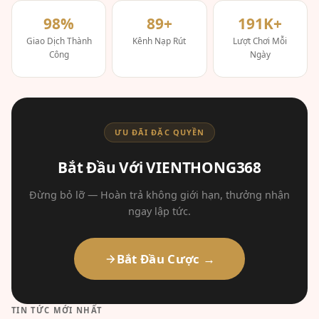
98%
89+
191K+
Giao Dịch Thành
Kênh Nạp Rút
Lượt Chơi Mỗi
Công
Ngày
ƯU ĐÃI ĐẶC QUYỀN
Bắt Đầu Với VIENTHONG368
Đừng bỏ lỡ — Hoàn trả không giới hạn, thưởng nhận
ngay lập tức.
Bắt Đầu Cược →
TIN TỨC MỚI NHẤT