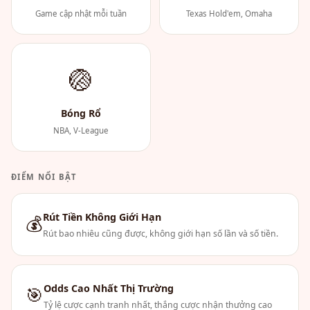
Game cập nhật mỗi tuần
Texas Hold'em, Omaha
🏐
Bóng Rổ
NBA, V-League
ĐIỂM NỔI BẬT
Rút Tiền Không Giới Hạn
💰
Rút bao nhiêu cũng được, không giới hạn số lần và số tiền.
Odds Cao Nhất Thị Trường
🎯
Tỷ lệ cược cạnh tranh nhất, thắng cược nhận thưởng cao