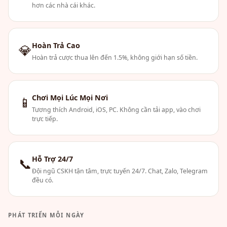
hơn các nhà cái khác.
Hoàn Trả Cao
💎
Hoàn trả cược thua lên đến 1.5%, không giới hạn số tiền.
Chơi Mọi Lúc Mọi Nơi
📱
Tương thích Android, iOS, PC. Không cần tải app, vào chơi
trực tiếp.
Hỗ Trợ 24/7
📞
Đội ngũ CSKH tận tâm, trực tuyến 24/7. Chat, Zalo, Telegram
đều có.
PHÁT TRIỂN MỖI NGÀY