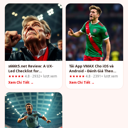
s666t5.net Review: A UX-
Tải App VMAX Cho iOS và
Led Checklist for
Android – Đánh Giá Theo
Separating Promises from
Hành Trình Người Dùng
★★★★★
4.8 · 2932+ lượt xem
★★★★★
4.8 · 2391+ lượt xem
Reality
Xem Chi Tiết →
Xem Chi Tiết →