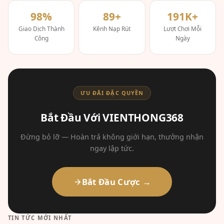
98%
89+
191K+
Giao Dịch Thành
Kênh Nạp Rút
Lượt Chơi Mỗi
Công
Ngày
ƯU ĐÃI ĐẶC QUYỀN
Bắt Đầu Với VIENTHONG368
Đừng bỏ lỡ — Hoàn trả không giới hạn, thưởng nhận
ngay lập tức.
Bắt Đầu Cược →
TIN TỨC MỚI NHẤT