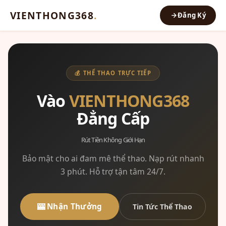
VIENTHONG368
.
Đăng Ký
💰 THỂ THAO TRỰC TIẾP
Vào
VIENTHONG368
Đẳng Cấp
Rút Tiền Không Giới Hạn
Bảo mật cho ai đam mê thể thao. Nạp rút nhanh
3 phút. Hỗ trợ tận tâm 24/7.
🎰 Nhận Thưởng
Tin Tức Thể Thao