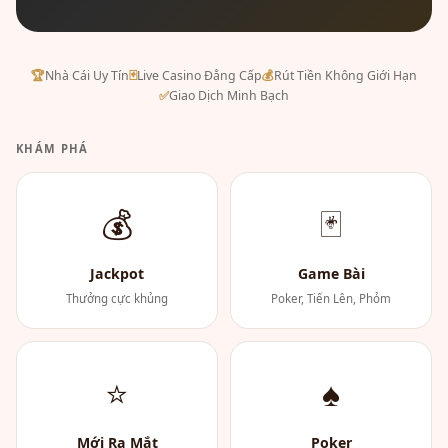
🏆
Nhà Cái Uy Tín
🃏
Live Casino Đẳng Cấp
💰
Rút Tiền Không Giới Hạn
✅
Giao Dịch Minh Bạch
KHÁM PHÁ
💰
🃏
Jackpot
Game Bài
Thưởng cực khủng
Poker, Tiến Lên, Phỏm
⭐
♠
Mới Ra Mắt
Poker