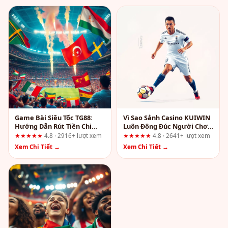
Game Bài Siêu Tốc TG88:
Vì Sao Sảnh Casino KUIWIN
Hướng Dẫn Rút Tiền Chi
Luôn Đông Đúc Người Chơi
Tiết Từ Lúc Yêu Cầu Đến Khi
Đêm Ngày?
★★★★★
4.8 · 2916+ lượt xem
★★★★★
4.8 · 2641+ lượt xem
Tiền Về Tài Khoản
Xem Chi Tiết →
Xem Chi Tiết →