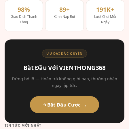
98%
89+
191K+
Giao Dịch Thành
Kênh Nạp Rút
Lượt Chơi Mỗi
Công
Ngày
ƯU ĐÃI ĐẶC QUYỀN
Bắt Đầu Với VIENTHONG368
Đừng bỏ lỡ — Hoàn trả không giới hạn, thưởng nhận
ngay lập tức.
Bắt Đầu Cược →
TIN TỨC MỚI NHẤT