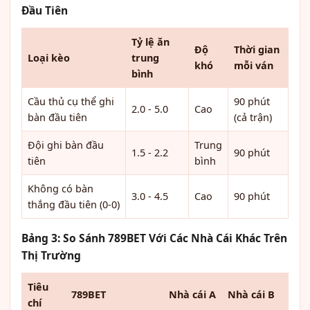
Đầu Tiên
Tỷ lệ ăn
Độ
Thời gian
Loại kèo
trung
khó
mỗi ván
bình
Cầu thủ cụ thể ghi
90 phút
2.0 - 5.0
Cao
bàn đầu tiên
(cả trận)
Đội ghi bàn đầu
Trung
1.5 - 2.2
90 phút
tiên
bình
Không có bàn
3.0 - 4.5
Cao
90 phút
thắng đầu tiên (0-0)
Bảng 3: So Sánh 789BET Với Các Nhà Cái Khác Trên
Thị Trường
Tiêu
789BET
Nhà cái A
Nhà cái B
chí