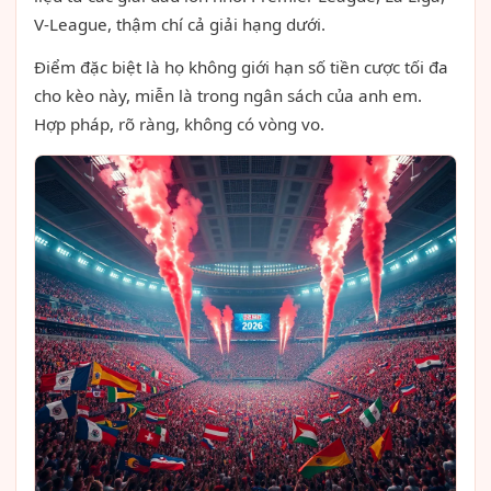
V-League, thậm chí cả giải hạng dưới.
Điểm đặc biệt là họ không giới hạn số tiền cược tối đa
cho kèo này, miễn là trong ngân sách của anh em.
Hợp pháp, rõ ràng, không có vòng vo.