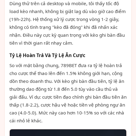
Dùng thử trên cả desktop và mobile, tôi thấy tốc độ
load kèo nhanh, không bị giật lag dù vào giờ cao điểm
(19h-22h). Hệ thống xử lý cược trong vòng 1-2 giây,
không có tình trạng "kèo đã đóng" khi đã nhấn xác
nhận. Điều này cực kỳ quan trọng với kèo ghi bàn đầu
tiên vì thời gian rất nhạy cảm.
Tỷ Lệ Hoàn Trả Và Tỷ Lệ Ăn Cược
So với mặt bằng chung, 789BET đưa ra tỷ lệ hoàn trả
cho cược thể thao lên đến 1.5% không giới hạn, cộng
dồn theo doanh thu. Với kèo ghi bàn đầu tiên, tỷ lệ ăn
thường dao động từ 1.8 đến 5.0 tùy vào cầu thủ và
giải đấu. Ví dụ: cược tiền đạo chính ghi bàn đầu tiên ăn
thấp (1.8-2.2), cược hậu vệ hoặc tiền vệ phòng ngự ăn
cao (4.0-5.0). Mức này cao hơn 10-15% so với các nhà
cái nhỏ lẻ khác.