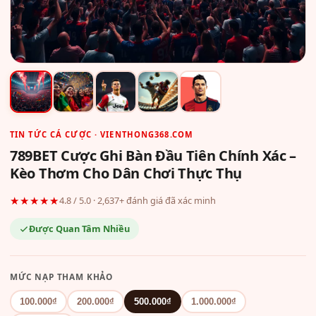
TIN TỨC CÁ CƯỢC · VIENTHONG368.COM
789BET Cược Ghi Bàn Đầu Tiên Chính Xác –
Kèo Thơm Cho Dân Chơi Thực Thụ
★★★★★
4.8 / 5.0 · 2,637+ đánh giá đã xác minh
Được Quan Tâm Nhiều
MỨC NẠP THAM KHẢO
100.000₫
200.000₫
500.000₫
1.000.000₫