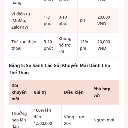
hàng
Ví điện tử
1-3
3-10
20,000
(MoMo,
0đ
phút
phút
VND
ZaloPay)
Không
Thẻ cào điện
5-10
15%
10,000
hỗ trợ
thoại
phút
phí
VND
rút
Bảng 5: So Sánh Các Gói Khuyến Mãi Dành Cho
Thể Thao
Gói
Phù hợp
khuyến
Giá trị
Điều kiện
với
mãi
100% lên
Thưởng
đến
Vòng cược
nạp lần
Người mới
1,500,000
20x
đầu