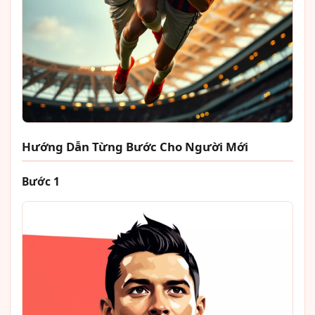
Hướng Dẫn Từng Bước Cho Người Mới
Bước 1