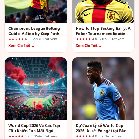
Champions League Betting
How to Stop Busting Early: A
Guide: A Step-by-Step Path
Poker Tournament Routine
From First Bet to Smarter
That Actually Works
★★★★★
4.8 · 2593+ lượt xem
★★★★★
4.8 · 2105+ lượt xem
Wagers
Xem Chi Tiết →
Xem Chi Tiết →
World Cup 2026 Và Các Trận
Dự đoán tỷ số World Cup
Cầu Khiến Fan Mất Ngủ
2026: Ai sẽ lên ngôi tại Bắc
Mỹ?
★★★★★
4.8 · 3359+ lượt xem
★★★★★
4.8 · 2753+ lượt xem