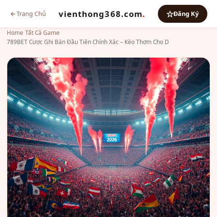
vienthong368.com
.
Trang Chủ
Đăng Ký
Home
›
Tất Cả Game
›
789BET Cược Ghi Bàn Đầu Tiên Chính Xác – Kèo Thơm Cho D