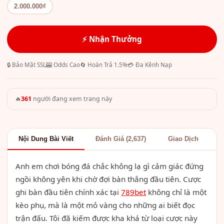
2.000.000₫
⚡ Nhận Thưởng
🔒 Bảo Mật SSL
🎰 Odds Cao
🔄 Hoàn Trả 1.5%
💳 Đa Kênh Nạp
🔥
361
người đang xem trang này
Nội Dung Bài Viết
Đánh Giá (2,637)
Giao Dịch
Anh em chơi bóng đá chắc không lạ gì cảm giác đứng
ngồi không yên khi chờ đợi bàn thắng đầu tiên. Cược
ghi bàn đầu tiên chính xác tại
789bet
không chỉ là một
kèo phụ, mà là một mỏ vàng cho những ai biết đọc
trận đấu. Tôi đã kiếm được kha khá từ loại cược này