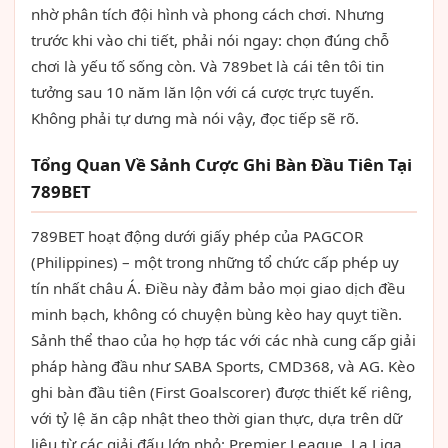
nhờ phân tích đội hình và phong cách chơi. Nhưng
trước khi vào chi tiết, phải nói ngay: chọn đúng chỗ
chơi là yếu tố sống còn. Và 789bet là cái tên tôi tin
tưởng sau 10 năm lăn lộn với cá cược trực tuyến.
Không phải tự dưng mà nói vậy, đọc tiếp sẽ rõ.
Tổng Quan Về Sảnh Cược Ghi Bàn Đầu Tiên Tại
789BET
789BET hoạt động dưới giấy phép của PAGCOR
(Philippines) – một trong những tổ chức cấp phép uy
tín nhất châu Á. Điều này đảm bảo mọi giao dịch đều
minh bạch, không có chuyện bùng kèo hay quỵt tiền.
Sảnh thể thao của họ hợp tác với các nhà cung cấp giải
pháp hàng đầu như SABA Sports, CMD368, và AG. Kèo
ghi bàn đầu tiên (First Goalscorer) được thiết kế riêng,
với tỷ lệ ăn cập nhật theo thời gian thực, dựa trên dữ
liệu từ các giải đấu lớn nhỏ: Premier League, La Liga,