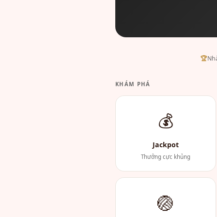
🏆
Nhà
KHÁM PHÁ
💰
Jackpot
Thưởng cực khủng
🏐