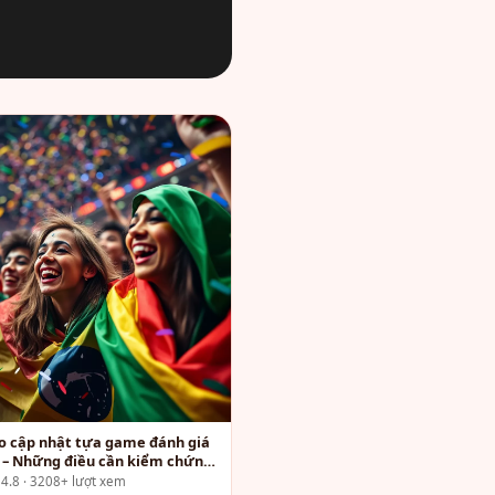
o cập nhật tựa game đánh giá
 – Những điều cần kiểm chứng
 tin
★
4.8 · 3208+ lượt xem