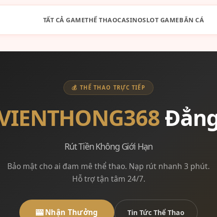
TẤT CẢ GAME
THỂ THAO
CASINO
SLOT GAME
BẮN CÁ
💰 THỂ THAO TRỰC TIẾP
VIENTHONG368
Đẳng
Rút Tiền Không Giới Hạn
Bảo mật cho ai đam mê thể thao. Nạp rút nhanh 3 phút.
Hỗ trợ tận tâm 24/7.
🎰 Nhận Thưởng
Tin Tức Thể Thao