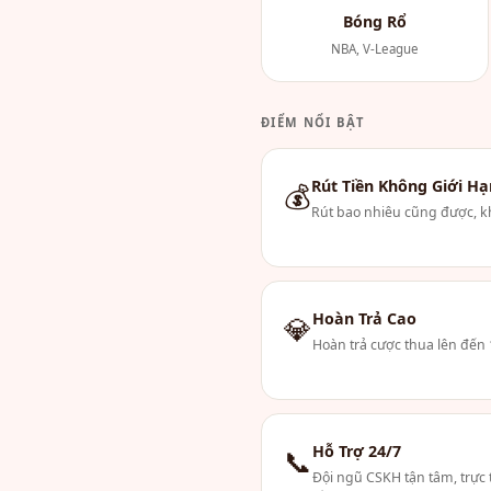
Bóng Rổ
NBA, V-League
ĐIỂM NỔI BẬT
Rút Tiền Không Giới Hạ
💰
Rút bao nhiêu cũng được, kh
Hoàn Trả Cao
💎
Hoàn trả cược thua lên đến 
Hỗ Trợ 24/7
📞
Đội ngũ CSKH tận tâm, trực 