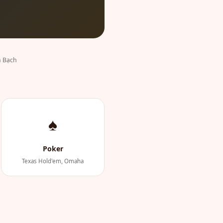
h Bạch
♠
Poker
Texas Hold'em, Omaha