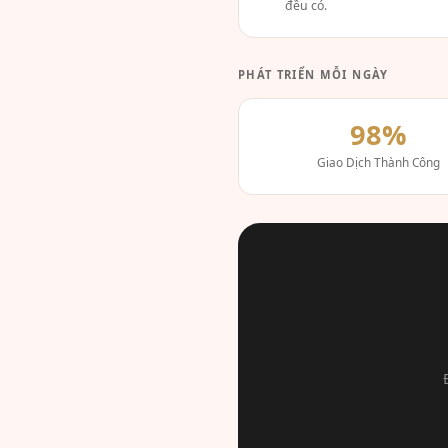
đều có.
PHÁT TRIỂN MỖI NGÀY
98%
Giao Dịch Thành Công